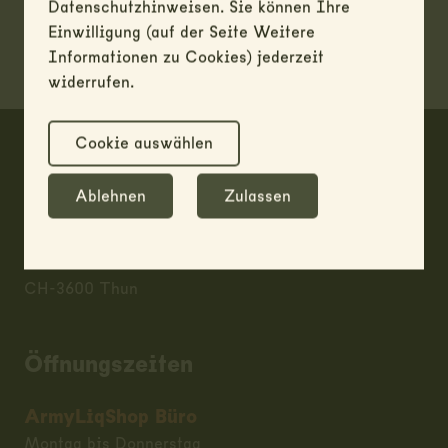
Datenschutzhinweisen. Sie können Ihre
Einwilligung (auf der Seite Weitere
Informationen zu Cookies) jederzeit
widerrufen.
Footer
Cookie auswählen
ARMY LIQ SHOP
Ablehnen
Zulassen
RUAG AG / Liquidation & Disposal
Allmendstrasse 86
CH-3600 Thun
Öffnungszeiten
ArmyLiqShop Büro
Montag bis Donnerstag