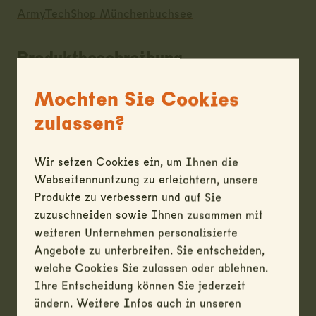
ArmyTechShop Münchenbuchsee
Produktbeschreibung
-
Mochten Sie Cookies
zulassen?
Preis inkl. MwSt.
CHF
50.00
Wir setzen Cookies ein, um Ihnen die
Webseitennuntzung zu erleichtern, unsere
Produkte zu verbessern und auf Sie
Allgemeine Informationen
zuzuschneiden sowie Ihnen zusammen mit
weiteren Unternehmen personalisierte
Zwischenverkauf vorbehalten / solange Vorrat - Für
Angebote zu unterbreiten. Sie entscheiden,
alle Produkte gelten unsere AGB - Haben Sie Fragen
welche Cookies Sie zulassen oder ablehnen.
zum Produkt? Senden Sie eine Anfrage (gilt nicht als
Ihre Entscheidung können Sie jederzeit
Reservation) Achtung: wir führen keinen Versand.
ändern. Weitere Infos auch in unseren
Alle Angaben (Masse etc.) sind ohne Gewähr.