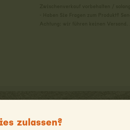
Zwischenverkauf vorbehalten / solang
- Haben Sie Fragen zum Produkt? Send
Achtung: wir führen keinen Versand.
es zulassen?