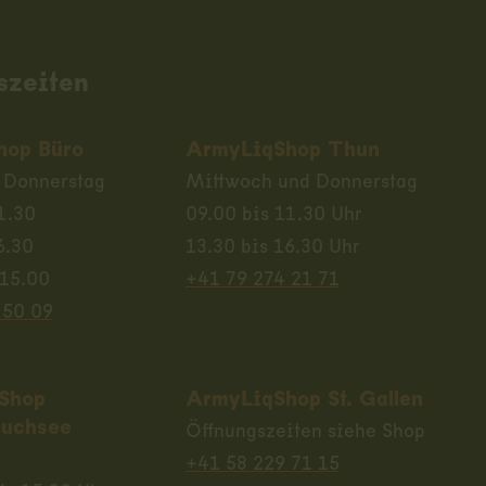
szeiten
hop Büro
ArmyLiqShop Thun
 Donnerstag
Mittwoch und Donnerstag
1.30
09.00 bis 11.30 Uhr
6.30
13.30 bis 16.30 Uhr
 15.00
+41 79 274 21 71
 50 09
Shop
ArmyLiqShop St. Gallen
uchsee
Öffnungszeiten siehe Shop
+41 58 229 71 15