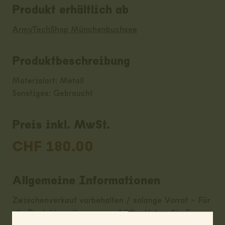
Produkt erhältlich ab
ArmyTechShop Münchenbuchsee
Produktbeschreibung
Materialart: Metall
Sonstiges: Gebraucht
Preis inkl. MwSt.
CHF
180.00
Allgemeine Informationen
Zwischenverkauf vorbehalten / solange Vorrat - Für
alle Produkte gelten unsere AGB - Haben Sie Fragen