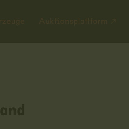
rzeuge
Auktionsplattform
band