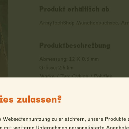
Produkt erhältlich ab
ArmyTechShop Münchenbuchsee
,
Ar
Produktbeschreibung
Abmessung: 12 X 0.6 mm
Grösse: 2.5 km
Marke / Typ: Cyklop / Polyflex
es zulassen?
Preis inkl. MwSt.
CHF
20.00
 Webseitennuntzung zu erleichtern, unsere Produkte z
mit weiteren Unternehmen personalisierte Angebote z