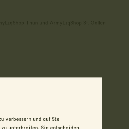
myLiqShop Thun
und
ArmyLiqShop St. Gallen
u verbessern und auf Sie
u unterbreiten. Sie entscheiden,