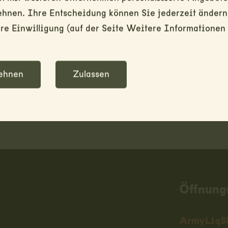
ehnen. Ihre Entscheidung können Sie jederzeit ändern
Allgemeine Informationen
e Einwilligung (auf der Seite Weitere Informationen 
Zwischenverkauf vorbehalten / solang
- Haben Sie Fragen zum Produkt? Send
Achtung: wir führen keinen Versand.
ehnen
Zulassen
Öffnung
ArmyLiqS