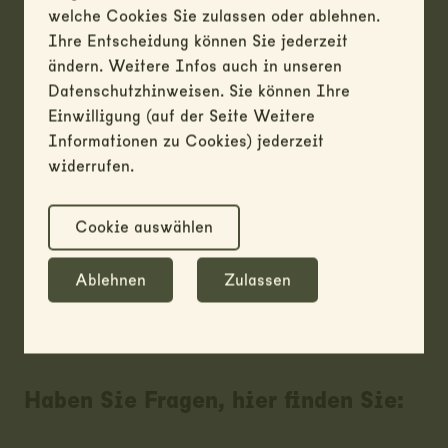
welche Cookies Sie zulassen oder ablehnen.
Informationen wie Öffnungszeiten und Standorte
Ihre Entscheidung können Sie jederzeit
unserer Shops finden Sie oben in der Navigation
ändern. Weitere Infos auch in unseren
unter "Über uns".
Datenschutzhinweisen. Sie können Ihre
Einwilligung (auf der Seite Weitere
Versteigerungsplattform
Informationen zu Cookies) jederzeit
widerrufen.
Neu werden die Produkte der ehemaligen
Offertausschreibungen über die ebenfalls brandneue
Auktionsplattform namens eGant versteigert.
Cookie auswählen
Um bei einer Auktion aktiv teilzunehmen, müssen
Ablehnen
Zulassen
sie sich einmalig registrieren:
Haben Sie Fragen, hier finden Sie: