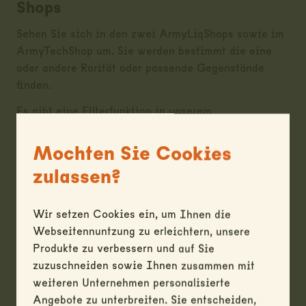
Shops
Sehen Sie sich in den zwei ArmyLiqShops sowie im
ArmyTechShop um. Sie werden bestimmt die eine
oder andere Rarität oder passende Gegenstände
finden.
Es gibt eine Filterfunktion in unserem
Produktekatalog, so lassen sich die gesuchten
Artikel viel einfacher im jeweiligen Shop finden:
Mochten Sie Cookies
zulassen?
In unserem Katalog können keine Gebote für
Wir setzen Cookies ein, um Ihnen die
aufgeführte Artikel abgegeben werden. Bei
Webseitennuntzung zu erleichtern, unsere
Interesse an einem Artikel kann eine Anfrage per
Produkte zu verbessern und auf Sie
Mail gestellt werden.
zuzuschneiden sowie Ihnen zusammen mit
weiteren Unternehmen personalisierte
Achtung: Wir führen keinen Versand – die Ware
Angebote zu unterbreiten. Sie entscheiden,
muss abgeholt werden!