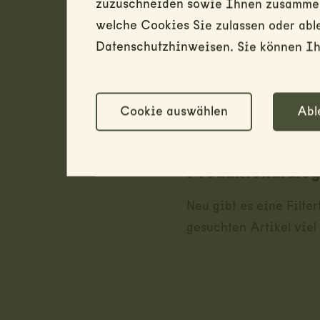
zuzuschneiden sowie Ihnen zusammen 
Folgende Artikel haben
welche Cookies Sie zulassen oder abl
Datenschutzhinweisen. Sie können Ihr
Tarnkleidung / A-Zelt
Gehörschutz / Pelerine
Sackmesser 08 / Aggre
Cookie auswählen
Abl
Produktekatalo
Neu gibt es eine Filte
gesuchten Artikel viel