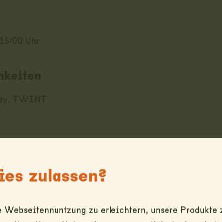
 15:00 Uhr
hkeiten
Pay, TWINT
 hier (Google Maps)
es zulassen?
 Webseitennuntzung zu erleichtern, unsere Produkte z
 keinen Versand!