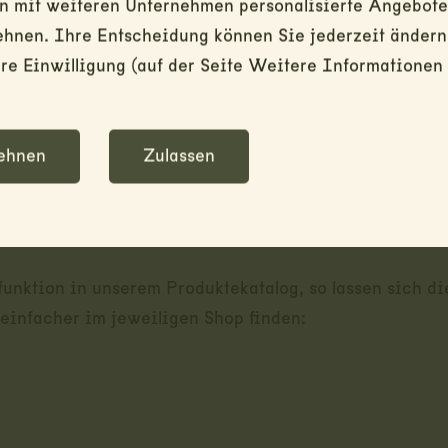
mit weiteren Unternehmen personalisierte Angebote z
 wir leider nicht im Sortiment:
ehnen. Ihre Entscheidung können Sie jederzeit ändern
e Einwilligung (auf der Seite Weitere Informationen 
 Blachen / Gamaschen / Klappspaten / Faltlaterne / Pa
 / Wolldecken / Textilgürtel oliv / Tarnnetze / Zelte /
gate / Speiseträger
ehnen
Zulassen
g
rfunktion in unserem Produktekatalog, so lassen sich di
 einfacher im jeweiligen Shop finden: