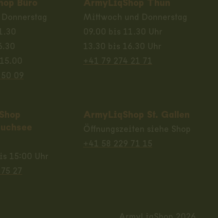
hop Büro
ArmyLiqShop Thun
 Donnerstag
Mittwoch und Donnerstag
1.30
09.00 bis 11.30 Uhr
6.30
13.30 bis 16.30 Uhr
 15.00
+41 79 274 21 71
 50 09
Shop
ArmyLiqShop St. Gallen
uchsee
Öffnungszeiten siehe Shop
+41 58 229 71 15
is 15:00 Uhr
 75 27
ArmyLiqShop 2026