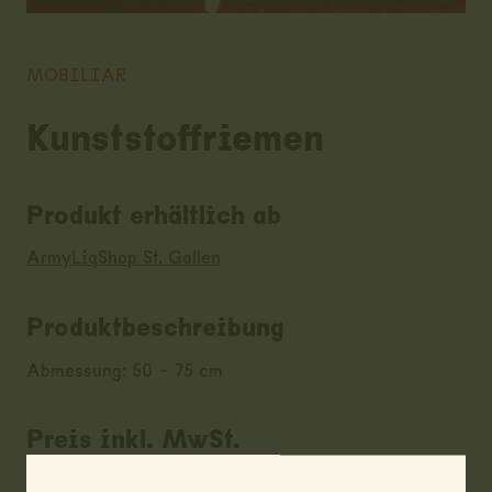
MOBILIAR
Kunststoffriemen
Produkt erhältlich ab
ArmyLiqShop St. Gallen
Produktbeschreibung
Abmessung: 50 - 75 cm
Preis inkl. MwSt.
ab CHF
3.00