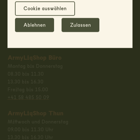
RUAG AG / Liquidation & Disposal
Cookie auswählen
Allmendstrasse 86
CH-3600 Thun
Ablehnen
Zulassen
Öffnungszeiten
ArmyLiqShop Büro
Montag bis Donnerstag
08.30 bis 11.30
13.30 bis 16.30
Freitag bis 15.00
+41 58 485 50 09
ArmyLiqShop Thun
Mittwoch und Donnerstag
09.00 bis 11.30 Uhr
13.30 bis 16.30 Uhr