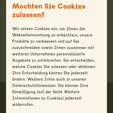
Mochten Sie Cookies
zulassen?
Allgemeine Informationen
Zwischenverkauf vorbehalten / solange Vorrat - Für
Wir setzen Cookies ein, um Ihnen die
alle Produkte gelten unsere AGB - Haben Sie Fragen
Webseitennuntzung zu erleichtern, unsere
zum Produkt? Senden Sie eine Anfrage (gilt nicht als
Produkte zu verbessern und auf Sie
Reservation) Achtung: wir führen keinen Versand.
zuzuschneiden sowie Ihnen zusammen mit
Alle Angaben (Masse etc.) sind ohne Gewähr.
weiteren Unternehmen personalisierte
Angebote zu unterbreiten. Sie entscheiden,
welche Cookies Sie zulassen oder ablehnen.
Ihre Entscheidung können Sie jederzeit
ändern. Weitere Infos auch in unseren
Datenschutzhinweisen. Sie können Ihre
Footer
Einwilligung (auf der Seite Weitere
Informationen zu Cookies) jederzeit
ARMY LIQ SHOP
widerrufen.