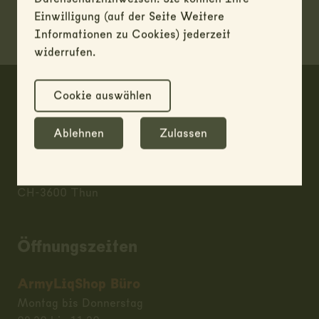
Einwilligung (auf der Seite Weitere
Informationen zu Cookies) jederzeit
widerrufen.
Footer
Cookie auswählen
ARMY LIQ SHOP
Ablehnen
Zulassen
RUAG AG / Liquidation & Disposal
Allmendstrasse 86
CH-3600 Thun
Öffnungszeiten
ArmyLiqShop Büro
Montag bis Donnerstag