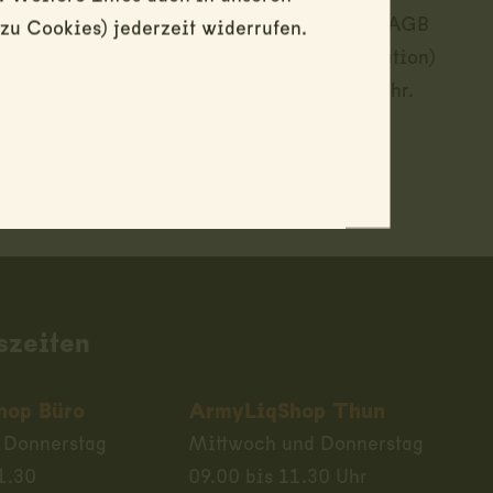
e Vorrat - Für alle Produkte gelten unsere AGB
zu Cookies) jederzeit widerrufen.
en Sie eine Anfrage (gilt nicht als Reservation)
 Alle Angaben (Masse etc.) sind ohne Gewähr.
szeiten
hop Büro
ArmyLiqShop Thun
 Donnerstag
Mittwoch und Donnerstag
1.30
09.00 bis 11.30 Uhr