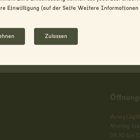
Zwischenverkauf vorbehalten / solang
e Einwilligung (auf der Seite Weitere Informationen 
- Haben Sie Fragen zum Produkt? Send
Achtung: wir führen keinen Versand.
ehnen
Zulassen
Öffnung
ArmyLiqS
Montag bis
08.30 bis 1