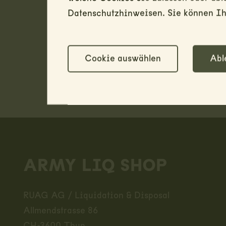
Datenschutzhinweisen. Sie können Ihr
Cookie auswählen
Abl
Footer
ARMY LIQ SHOP
RUAG AG / Liquidation & Disposal
Allmendstrasse 86