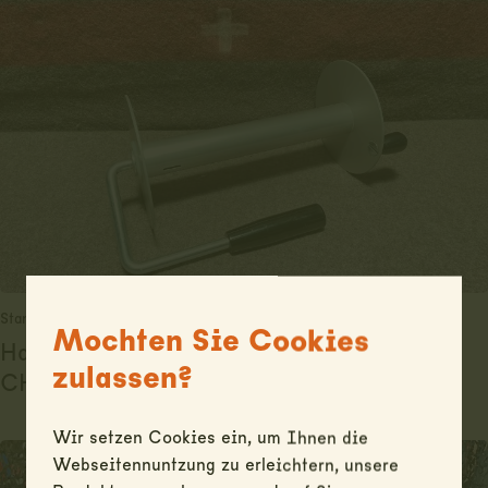
Standorte: Münchenbuchsee, Thun und St. Gallen
Mochten Sie Cookies
Haspel
zulassen?
CHF
10.00
Wir setzen Cookies ein, um Ihnen die
Webseitennuntzung zu erleichtern, unsere