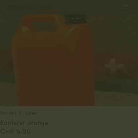
Skip
ARMY LIQ SHOP
to
main
Über uns
content
ArmyTechShop
ArmyLiqShop Thun
ArmyLiqShop St. Gallen
Katalog
Fahrzeuge
Standort: St. Gallen
Auktionsplattform
Kanister orange
CHF
5.00