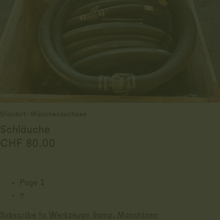
Standort: Münchenbuchsee
Schläuche
CHF
80.00
Page 1
Pagination
Next
››
page
Subscribe to Werkzeuge &amp; Maschinen